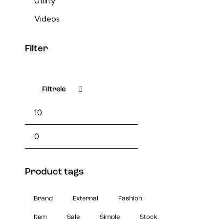
Utility
Videos
Filter
Filtrele
En
En
düşük
yüksek
Product tags
fiyat
fiyat
Brand
External
Fashion
Item
Sale
Simple
Stock