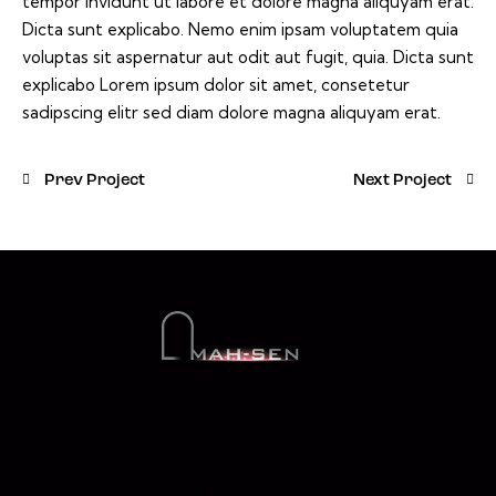
tempor invidunt ut labore et dolore magna aliquyam erat.
Dicta sunt explicabo. Nemo enim ipsam voluptatem quia
voluptas sit aspernatur aut odit aut fugit, quia. Dicta sunt
explicabo Lorem ipsum dolor sit amet, consetetur
sadipscing elitr sed diam dolore magna aliquyam erat.
Prev Project
Next Project
Mah-Sen © Tüm hakları saklıdır.