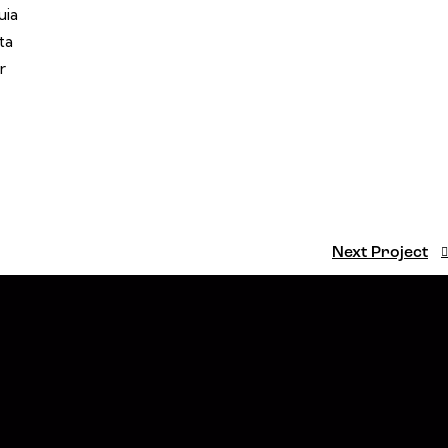
uia
ta
r
Next Project