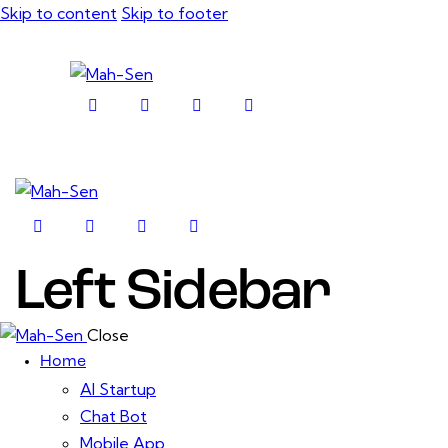
Skip to content
Skip to footer
facebook-
twitter-
dribble-
instagram
1
x
new
facebook-
twitter-
dribble-
instagram
1
x
new
Left Sidebar
Close
Home
AI Startup
Chat Bot
Mobile App