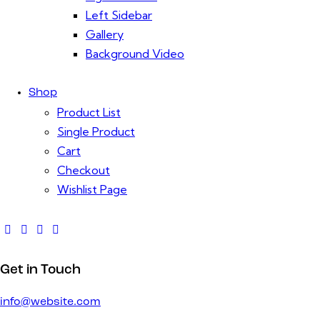
Left Sidebar
Gallery
Background Video
Shop
Product List
Single Product
Cart
Checkout
Wishlist Page
facebook-
twitter-
dribble-
instagram
1
x
new
Get in Touch
info@website.com