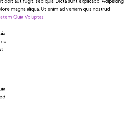
odit aut fugit, sed quia. Dicta sunt explicabo. Adipiscing
olore magna aliqua. Ut enim ad veniam quis nostrud
atem Quia Voluptas.
uia
Nemo
ut
uia
sed