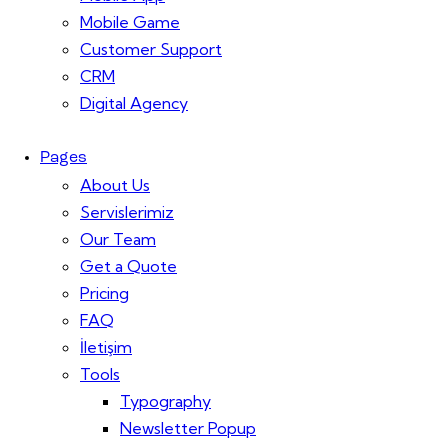
Mobile Game
Customer Support
CRM
Digital Agency
Pages
About Us
Servislerimiz
Our Team
Get a Quote
Pricing
FAQ
İletişim
Tools
Typography
Newsletter Popup