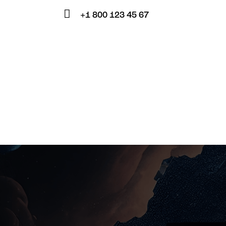
E-
+1 800 123 45 67
m
Ph
ail:
on
e: