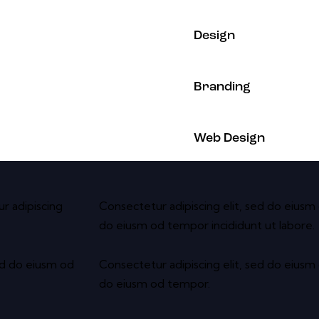
80%
Design
90%
Branding
88%
Web Design
ur adipiscing
Consectetur adipiscing elit, sed do eiusm 
do eiusm od tempor incididunt ut labore.
ed do eiusm od
Consectetur adipiscing elit, sed do eiusm 
do eiusm od tempor.