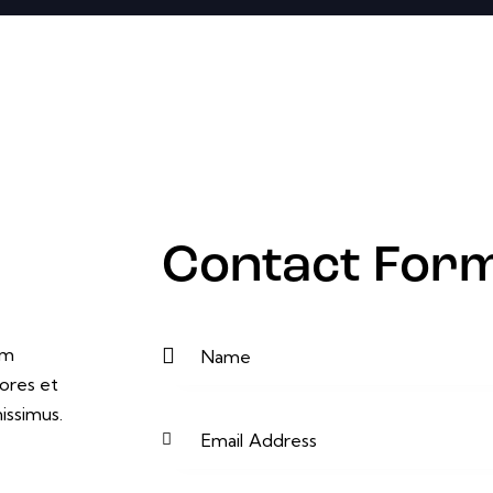
Contact For
um
ores et
issimus.