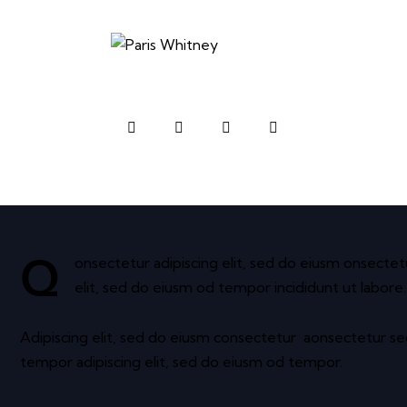
onsectetur adipiscing elit, sed do eiusm onsectet
Q
elit, sed do eiusm od tempor incididunt ut labore.
Adipiscing elit, sed do eiusm consectetur aonsectetur s
tempor adipiscing elit, sed do eiusm od tempor.