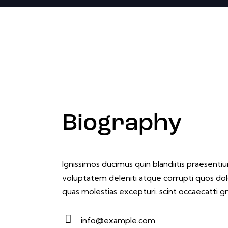
Biography
Ignissimos ducimus quin blandiitis praesenti
voluptatem deleniti atque corrupti quos dol
quas molestias excepturi. scint occaecatti gn
info@example.com