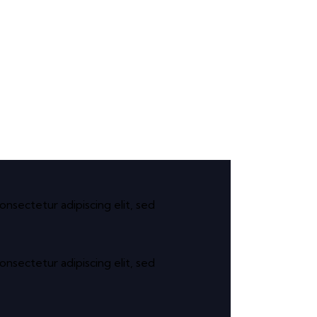
onsectetur adipiscing elit, sed
onsectetur adipiscing elit, sed