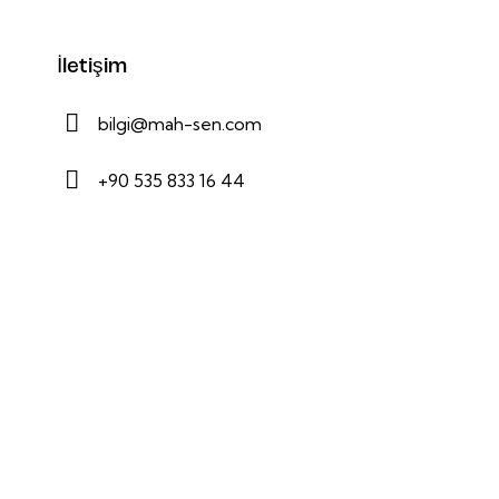
İletişim
bilgi@mah-sen.com
+90 535 833 16 44