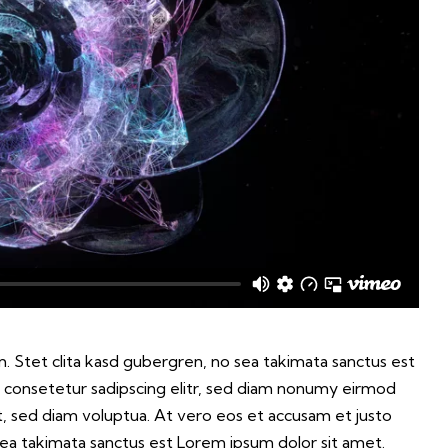
. Stet clita kasd gubergren, no sea takimata sanctus est
 consetetur sadipscing elitr, sed diam nonumy eirmod
, sed diam voluptua. At vero eos et accusam et justo
sea takimata sanctus est Lorem ipsum dolor sit amet.