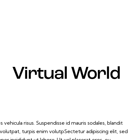
Virtual World
s vehicula risus. Suspendisse id mauris sodales, blandit
t volutpat, turpis enim volutpSectetur adipiscing elit, sed
or incididunt ut labore. Ut vel placerat eros, eu