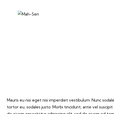
Mauris eu nisi eget nisi imperdiet vestibulum. Nunc sodale
tortor eu, sodales justo. Morbi tincidunt, ante vel suscipi
do eiusm onsectetur adipiscing elit, sed do eiusm od temp